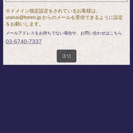
uranai@horen.jp
03-6740-7337